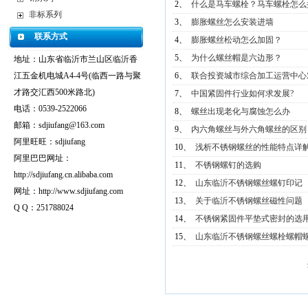
2、
什么是马车螺栓？马车螺栓怎么
非标系列
3、
膨胀螺丝怎么安装进墙
联系方式
4、
膨胀螺丝松动怎么加固？
5、
为什么螺丝帽是六边形？
地址：山东省临沂市兰山区临沂香
江五金机电城A4-4号(临西一路与聚
6、
联合投资城市综合加工运营中心
才路交汇西500米路北)
7、
中国紧固件行业如何求发展?
电话：0539-2522066
8、
螺丝出现老化与腐蚀怎么办
邮箱：sdjiufang@163.com
9、
内六角螺丝与外六角螺丝的区别
阿里旺旺：sdjiufang
10、
浅析不锈钢螺丝的性能特点详
阿里巴巴网址：
11、
不锈钢螺钉的选购
http://sdjiufang.cn.alibaba.com
12、
山东临沂不锈钢螺丝螺钉印记
网址：http://www.sdjiufang.com
13、
关于临沂不锈钢螺丝磁性问题
Q Q：251788024
14、
不锈钢紧固件平垫式密封的选
15、
山东临沂不锈钢螺丝螺栓螺帽