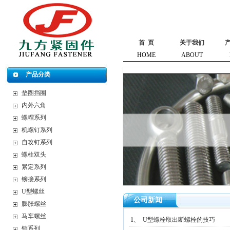
首 页
关于我们
HOME
ABOUT
产品分类
垫圈挡圈
内外六角
螺帽系列
机螺钉系列
自攻钉系列
螺柱双头
紧定系列
铆接系列
U型螺丝
公司新闻
膨胀螺丝
马车螺丝
1、
U型螺栓取出断螺栓的技巧
销系列