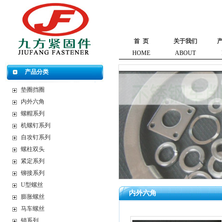
首 页
关于我们
HOME
ABOUT
产品分类
垫圈挡圈
内外六角
螺帽系列
机螺钉系列
自攻钉系列
螺柱双头
紧定系列
铆接系列
U型螺丝
内外六角
膨胀螺丝
马车螺丝
销系列