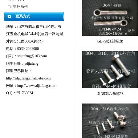
非标系列
联系方式
地址：山东省临沂市兰山区临沂香
江五金机电城A4-4号(临西一路与聚
才路交汇西500米路北)
GB798活结螺丝
电话：0539-2522066
邮箱：sdjiufang@163.com
阿里旺旺：sdjiufang
阿里巴巴网址：
http://sdjiufang.cn.alibaba.com
网址：http://www.sdjiufang.com
Q Q：251788024
DIN933六角螺丝