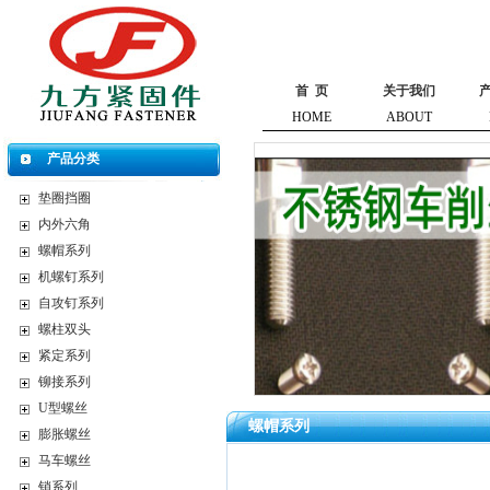
首 页
关于我们
HOME
ABOUT
产品分类
垫圈挡圈
内外六角
螺帽系列
机螺钉系列
自攻钉系列
螺柱双头
紧定系列
铆接系列
U型螺丝
螺帽系列
膨胀螺丝
马车螺丝
销系列